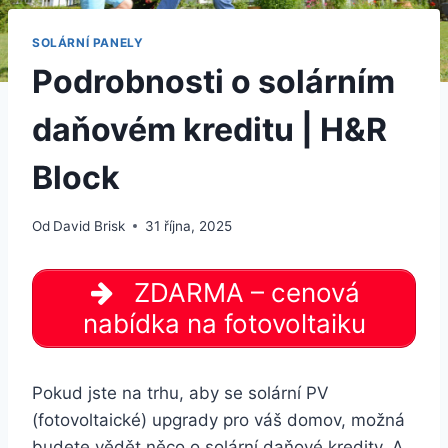
SOLÁRNÍ PANELY
Podrobnosti o solárním
daňovém kreditu | H&R
Block
Od
David Brisk
31 října, 2025
ZDARMA – cenová
nabídka na fotovoltaiku
Pokud jste na trhu, aby se solární PV
(fotovoltaické) upgrady pro váš domov, možná
budete vědět něco o solární daňové kredity. A