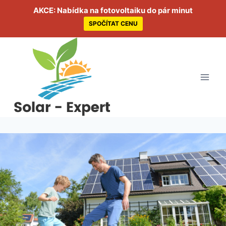
AKCE: Nabídka na fotovoltaiku do pár minut
SPOČÍTAT CENU
Přeskočit
na
obsah