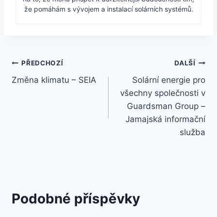
že pomáhám s vývojem a instalací solárních systémů.
Navigace
PŘEDCHOZÍ
DALŠÍ
Změna klimatu – SEIA
Solární energie pro
pro
všechny společnosti v
příspěvek
Guardsman Group –
Jamajská informační
služba
Podobné příspěvky