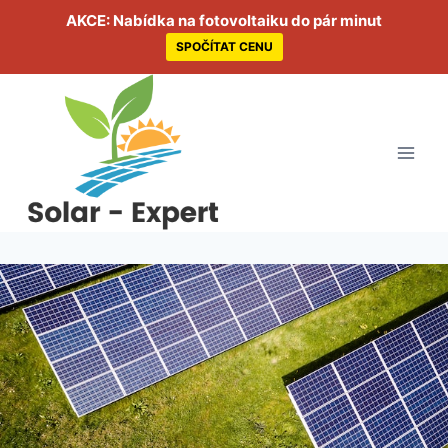
AKCE: Nabídka na fotovoltaiku do pár minut
SPOČÍTAT CENU
Přeskočit
na
obsah