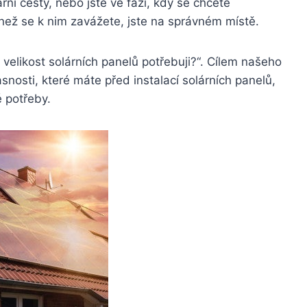
lární cesty, nebo jste ve fázi, kdy se chcete
než se k nim zavážete, jste na správném místě.
elikost solárních panelů potřebuji?“. Cílem našeho
snosti, které máte před instalací solárních panelů,
é potřeby.