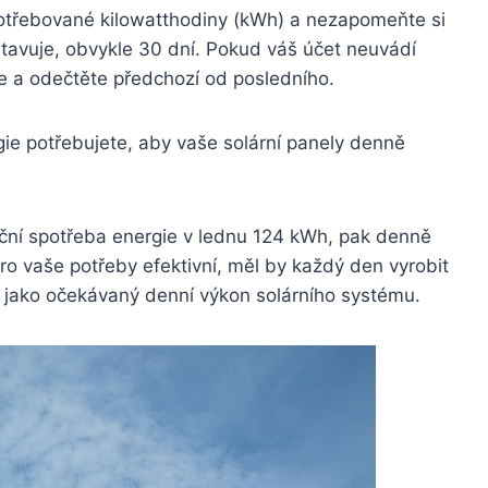
otřebované kilowatthodiny (kWh) a nezapomeňte si
tavuje, obvykle 30 dní. Pokud váš účet neuvádí
če a odečtěte předchozí od posledního.
rgie potřebujete, aby vaše solární panely denně
íční spotřeba energie v lednu 124 kWh, pak denně
ro vaše potřeby efektivní, měl by každý den vyrobit
t jako očekávaný denní výkon solárního systému.