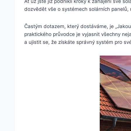
Ať už jste již podnikli kroky k zahájení své so
dozvědět vše o systémech solárních panelů, 
Častým dotazem, který dostáváme, je „Jakou v
praktického průvodce je vyjasnit všechny neja
a ujistit se, že získáte správný systém pro sv