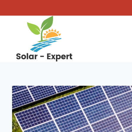
Přeskočit
na
obsah