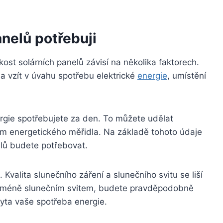
anelů potřebuji
ost solárních panelů závisí na několika faktorech.
ba vzít v úvahu spotřebu elektrické
energie
, umístění
nergie spotřebujete za den. To můžete udělat
ím energetického měřidla. Na základě tohoto údaje
elů budete potřebovat.
Kvalita slunečního záření a slunečního svitu se liší
ě s méně slunečním svitem, budete pravděpodobně
ryta vaše spotřeba energie.